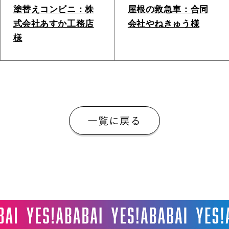
塗替えコンビニ：株
屋根の救急車：合同
式会社あすか工務店
会社やねきゅう様
様