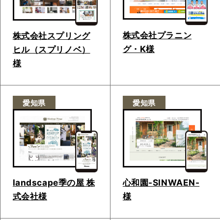
株式会社プラニン
株式会社スプリング
グ・K様
ヒル（スプリノベ）
様
愛知県
愛知県
landscape季の屋 株
心和園-SINWAEN-
式会社様
様