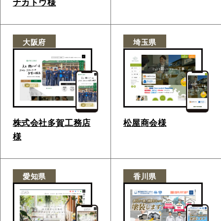
ナカトウ様
大阪府
埼玉県
株式会社多賀工務店
松屋商会様
様
愛知県
香川県