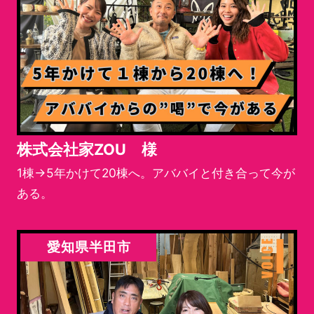
株式会社家ZOU 様
1棟→5年かけて20棟へ。アババイと付き合って今が
ある。
愛知県半田市