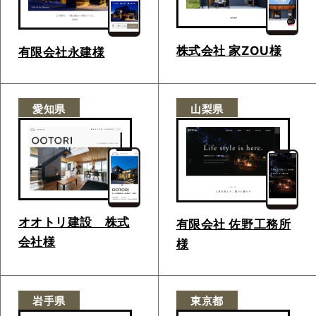
株式会社 家ZOU様
有限会社永建様
愛知県
山梨県
オオトリ建設 株式
有限会社 佐野工務所
会社様
様
岩手県
東京都