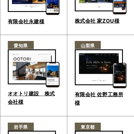
株式会社 家ZOU様
有限会社永建様
愛知県
山梨県
オオトリ建設 株式
有限会社 佐野工務所
会社様
様
岩手県
東京都