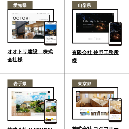
愛知県
山梨県
オオトリ建設 株式
有限会社 佐野工務所
会社様
様
岩手県
東京都
株式会社 コグマホー