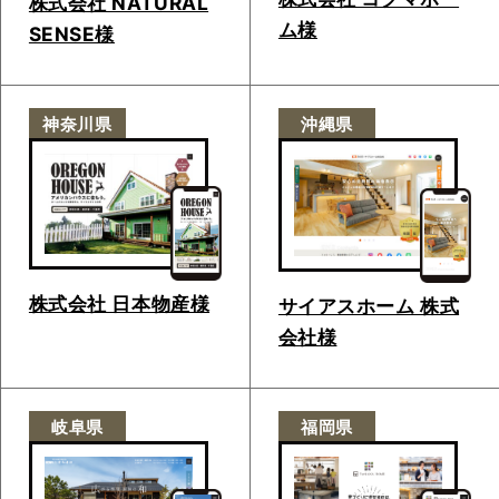
株式会社 NATURAL
ム様
SENSE様
神奈川県
沖縄県
株式会社 日本物産様
サイアスホーム 株式
会社様
岐阜県
福岡県