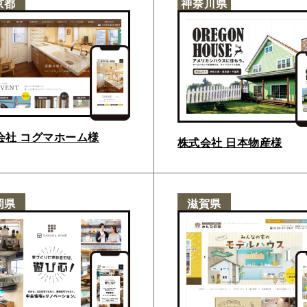
京都
神奈川県
会社 コグマホーム様
株式会社 日本物産様
岡県
滋賀県