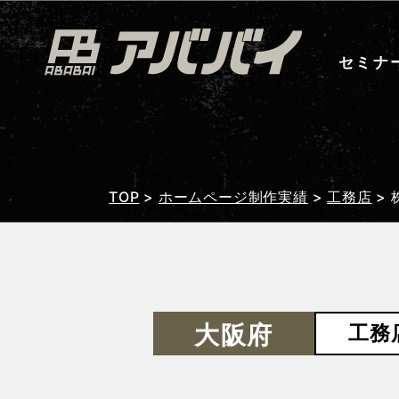
セミナ
TOP
>
ホームページ制作実績
>
工務店
>
大阪府
工務