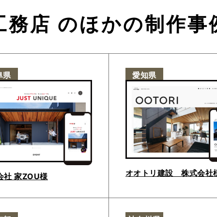
工務店
のほかの制作事
阜県
愛知県
オオトリ建設 株式会社
会社 家ZOU様