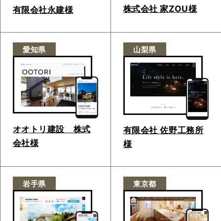
株式会社 家ZOU様
有限会社永建様
愛知県
山梨県
オオトリ建設 株式
有限会社 佐野工務所
会社様
様
岩手県
東京都