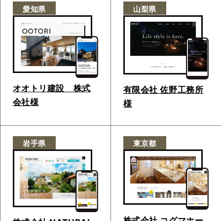
愛知県
山梨県
オオトリ建設 株式
有限会社 佐野工務所
会社様
様
岩手県
東京都
株式会社 コグマホー