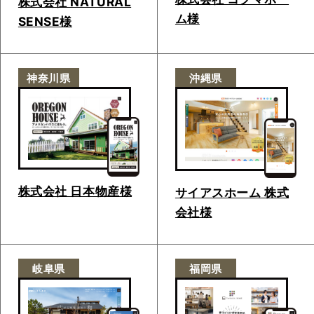
株式会社 NATURAL
ム様
SENSE様
神奈川県
沖縄県
株式会社 日本物産様
サイアスホーム 株式
会社様
岐阜県
福岡県