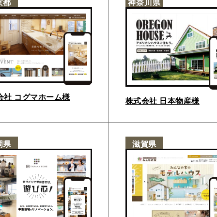
京都
神奈川県
会社 コグマホーム様
株式会社 日本物産様
岡県
滋賀県