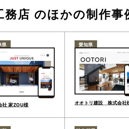
工務店
のほかの制作事
阜県
愛知県
オオトリ建設 株式会社
会社 家ZOU様