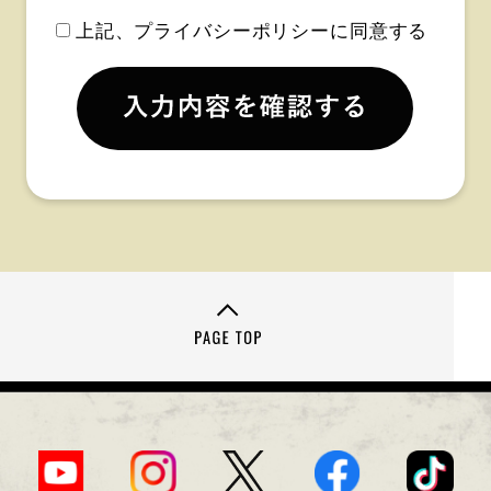
上記、プライバシーポリシーに同意する
（１）当該情報に含まれる氏名、生年月日、住
所、電話番号、連絡先その他の記述等により特定
の個人を識別できるもの。
（２）個人識別符号が含まれるものをいう。
第２条（個人情報保護方針）
当社は、本プライバシーポリシーの通り個人情報
保護方針を定め、個人情報保護の重要性を認識
し、個人情報保護の取り組みを徹底いたします。
第３条（個人情報の利用）
（１）個人情報の取得
当社は、お問い合わせをお受けするに当たり、ご
本人の氏名、電話番号、メールアドレス、住所等
の個人情報を取得させていただきます。
（２）個人情報の利用
当社が取得するご本人の個人情報は、利用目的を
明確にした上で、目的の範囲内において利用させ
ていただきます。