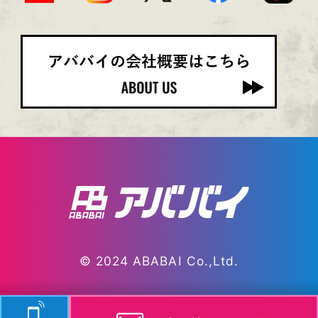
（３）法令等の遵守
当社が保有する個人情報に関して適用される法
令、規範を遵守します。
（４）個人情報の取扱いの改善と見直し
当社は、個人情報保護に関する管理の体制と仕組
みについて継続的改善を実施します。
第４条（利用目的）
当社が取得した個人情報の利用目的は、下記の通
りとします。
（１）お問い合わせに対する回答・ご相談の予約
（２）ご相談をお受けするにあたっての利益相反
等の確認
（３）当社の最新情報や各種セミナー、イベント
のご連絡
（４）当ウェブサイト及び業務の改善等
（５）サイトの保守・管理業者への個人情報を特
© 2024 ABABAI Co.,Ltd.
定しない方法による問い合わせ状況の報告
（６）個人情報を特定しない統計的な情報として
集約し公表すること