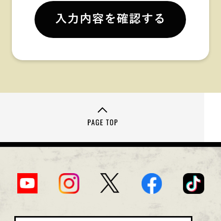
所、電話番号、連絡先その他の記述等により特定
の個人を識別できるもの。
（２）個人識別符号が含まれるものをいう。
第２条（個人情報保護方針）
当社は、本プライバシーポリシーの通り個人情報
保護方針を定め、個人情報保護の重要性を認識
し、個人情報保護の取り組みを徹底いたします。
第３条（個人情報の利用）
（１）個人情報の取得
当社は、お問い合わせをお受けするに当たり、ご
本人の氏名、電話番号、メールアドレス、住所等
の個人情報を取得させていただきます。
（２）個人情報の利用
当社が取得するご本人の個人情報は、利用目的を
明確にした上で、目的の範囲内において利用させ
ていただきます。
（３）法令等の遵守
当社が保有する個人情報に関して適用される法
令、規範を遵守します。