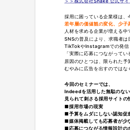
＞＞株式会社Shake 公式サ
採用に困っている企業様は、
若年層の価値観の変化、少子
人材を求める企業が増える中
SNSの普及により、求職者
TikTokやInstagram
「実際に応募につながってい
原因のひとつは、限られた予
むやみに広告を出すのではな
今回のセミナーでは、
Indeedを活用した無駄のな
見られて刺さる採用サイトの
■採用市場の現実
■予算をムダにしない認知促
■媒体掲載しても応募者が少
■応募につながる情報設計の