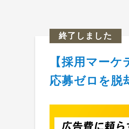
セミナ
終了しました
【採用マーケ
TOP
>
イベント情報
>
【採用マーケティ
応募ゼロを脱