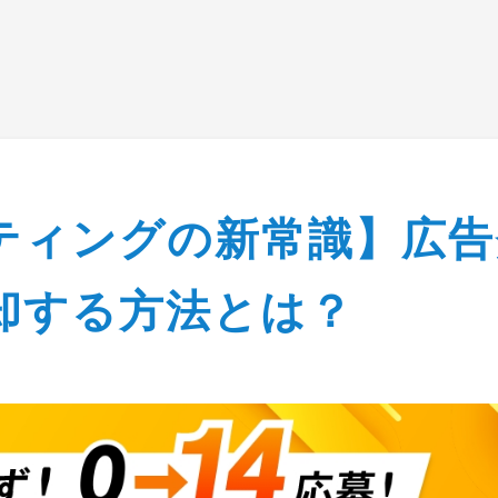
ー情報
選ばれる理由
サービス
運用実績
お
イベント＆セミナー情
ティングの新常識】広告
ングの新常識】広告費に頼らず、応募ゼロを脱却する方法と
却する方法とは？