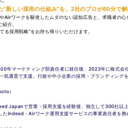
へ。
た“新しい採用の仕組み”を、
2社のプロが60分で
edやAirワークを駆使したムダのない認知広告と、求職者の
ご紹介。
勝てる採用戦略”をお持ち帰りいただけます。
）
、2020年マーケティング部責任者に就任後、2023年に株式会
で一気通貫で支援。行政や中小企業の採用・ブランディング
moto）
eed Japanで営業・採用支援を経験後、独立して300社
したIndeed・Airワーク運用支援サービスの事業責任者を