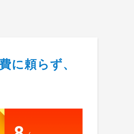
客様の声
会社概要
報
費に頼らず、
は？