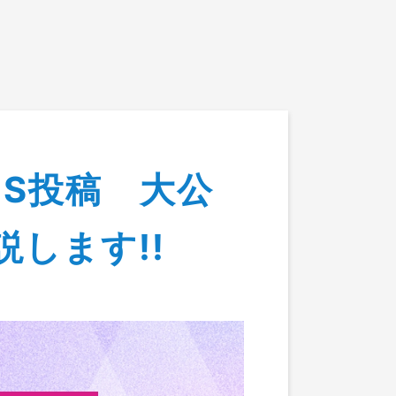
客様の声
会社概要
報
NS投稿 大公
を全部解説します!!
します!!