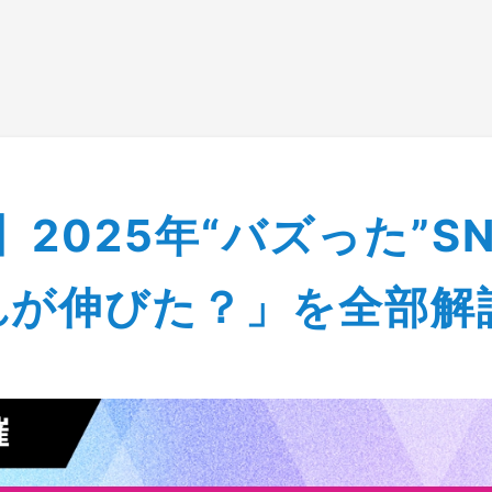
ー情報
選ばれる理由
サービス
運用実績
お
イベント＆セミナー情
】2025年“バズった”S
25年“バズった”SNS投稿 大公開!!「なぜこれが伸びた？」
れが伸びた？」を全部解説