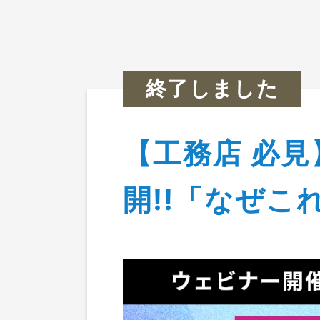
セミナ
終了しました
【工務店 必見
TOP
>
イベント情報
>
【工務店 必見】20
開!!「なぜこ