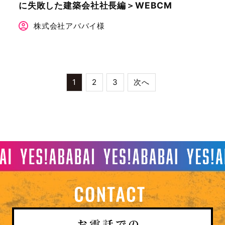
に失敗した建築会社社長編＞WEBCM
株式会社アババイ様
1
2
3
次へ