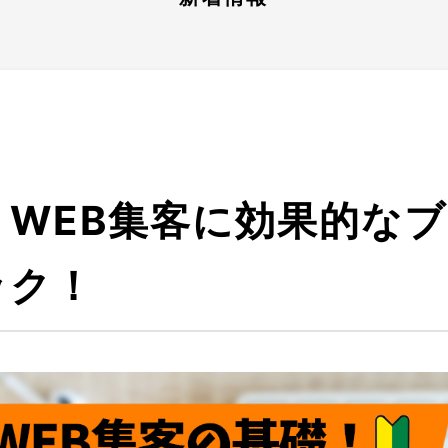
】WEB集客に効果的な
ック！