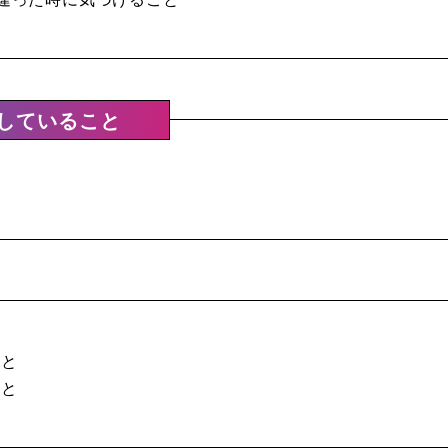
していること
こと
こと