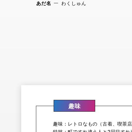
あだ名
わくしゅん
趣味
趣味：レトロなもの（古着、喫茶
特技：町ですれ違う人と2回目すれ