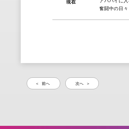
アババイに入
現在
奮闘中の日々
前へ
次へ