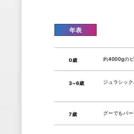
年表
約4000g
0歳
ジュラシック
3~6歳
グーでもパー
7歳