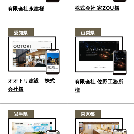
株式会社 家ZOU様
有限会社永建様
愛知県
山梨県
オオトリ建設 株式
有限会社 佐野工務所
会社様
様
岩手県
東京都