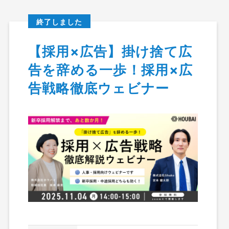
終了しました
【採用×広告】掛け捨て広
告を辞める一歩！採用×広
イベント＆セミナー情報
告戦略徹底ウェビナー