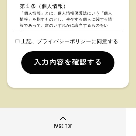
第１条（個人情報）
「個人情報」とは、個人情報保護法にいう「個人
情報」を指すものとし、生存する個人に関する情
報であって、次のいずれかに該当するものをい
う。
上記、プライバシーポリシーに同意する
（１）当該情報に含まれる氏名、生年月日、住
所、電話番号、連絡先その他の記述等により特定
の個人を識別できるもの。
（２）個人識別符号が含まれるものをいう。
第２条（個人情報保護方針）
当社は、本プライバシーポリシーの通り個人情報
保護方針を定め、個人情報保護の重要性を認識
し、個人情報保護の取り組みを徹底いたします。
第３条（個人情報の利用）
（１）個人情報の取得
当社は、お問い合わせをお受けするに当たり、ご
本人の氏名、電話番号、メールアドレス、住所等