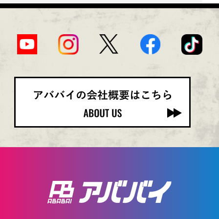
の個人情報を取得させていただきます。
（２）個人情報の利用
当社が取得するご本人の個人情報は、利用目的を
明確にした上で、目的の範囲内において利用させ
ていただきます。
（３）法令等の遵守
当社が保有する個人情報に関して適用される法
令、規範を遵守します。
（４）個人情報の取扱いの改善と見直し
当社は、個人情報保護に関する管理の体制と仕組
みについて継続的改善を実施します。
第４条（利用目的）
当社が取得した個人情報の利用目的は、下記の通
りとします。
（１）お問い合わせに対する回答・ご相談の予約
（２）ご相談をお受けするにあたっての利益相反
等の確認
（３）当社の最新情報や各種セミナー、イベント
のご連絡