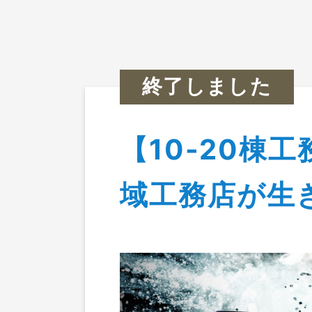
セミナ
終了しました
【10-20棟
TOP
>
イベント情報
>
【10-20棟工務
域工務店が生