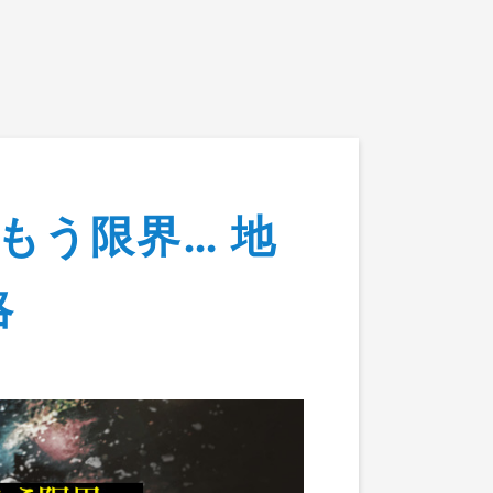
客様の声
会社概要
報
もう限界… 地
HP集客戦略
略