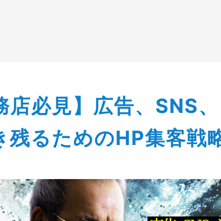
ー情報
選ばれる理由
サービス
運用実績
お
イベント＆セミナー情
工務店必見】広告、SNS、
店必見】広告、SNS、もう限界… 地域工務店が生き残るための
き残るためのHP集客戦