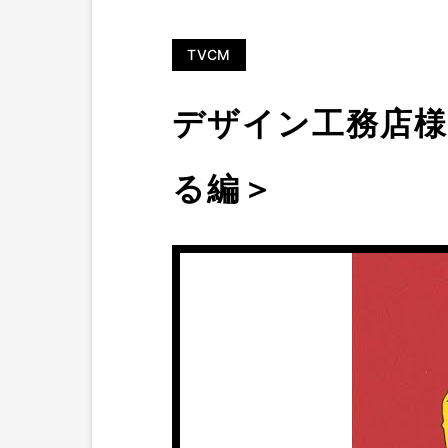
TVCM
デザイン工務店様
る編＞