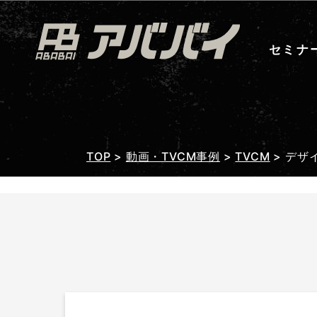
セミナ
TOP
>
動画・TVCM事例
>
TVCM
>
デザ