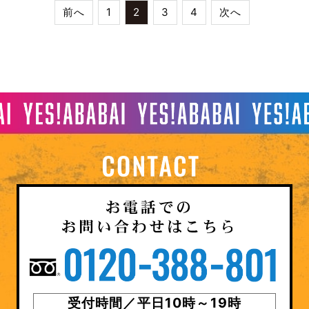
前へ
1
2
3
4
次へ
受付時間／平日10時～19時