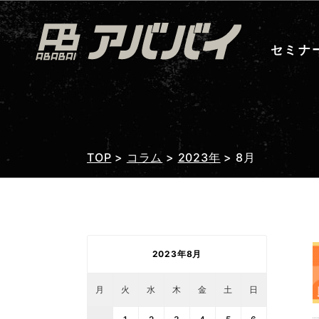
セミナ
TOP
>
コラム
>
2023年
>
8月
2023年8月
月
火
水
木
金
土
日