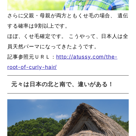
さらに父親・母親が両方ともくせ毛の場合、 遺伝
する確率は9割以上です。
ほぼ、くせ毛確定です。 こうやって、日本人は全
員天然パーマになってきたようです。
記事参照元ＵＲＬ：
http://atussy.com/the-
root-of-curly-hair/
元々は日本の北と南で、違いがある！