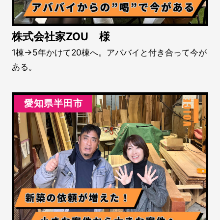
株式会社家ZOU 様
1棟→5年かけて20棟へ。アババイと付き合って今が
ある。
愛知県半田市