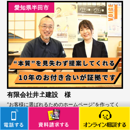
愛知県半田市
有限会社井𡈽建設 様
“お客様に選ばれるためのホームページ”を作ってく
れる、アババイ一筋！