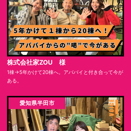
株式会社家ZOU 様
1棟→5年かけて20棟へ。アババイと付き合って今が
ある。
愛知県半田市